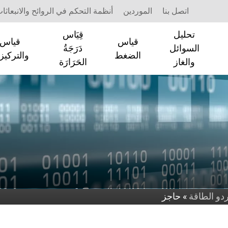
اتصل بنا
الموردين
أنظمة التحكم في الروائح والانبعاثا
تحليل
قِيَاس
قياس
قياس ا
السوائل
دَرَجَةُ
الضغط
والتركيز
والغاز
الحَرَارَة
دو الطاقة
»
حاجز