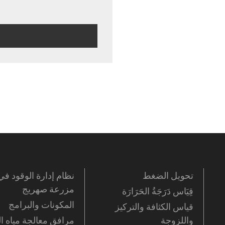
تحويل الضغط
نظام إدارة الوقود في
مزرعة صهريج
قِيَاس دَرَجَةُ الحَرَارَة
المكونات والبرامج
قياس الكثافة والتركيز
واللزوجة
مرافق معالجة مياه 