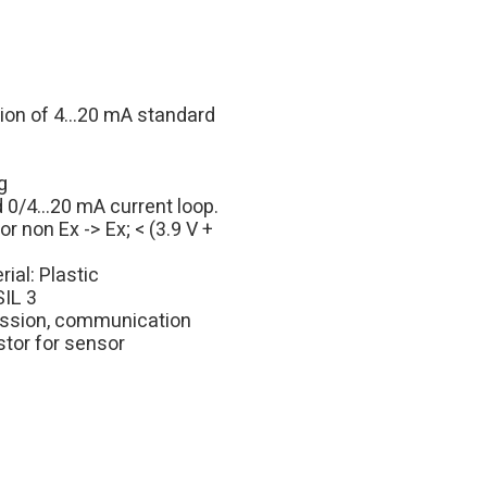
ation of 4…20 mA standard
g
 0/4…20 mA current loop.
or non Ex -> Ex; < (3.9 V +
ial: Plastic
SIL 3
mission, communication
tor for sensor