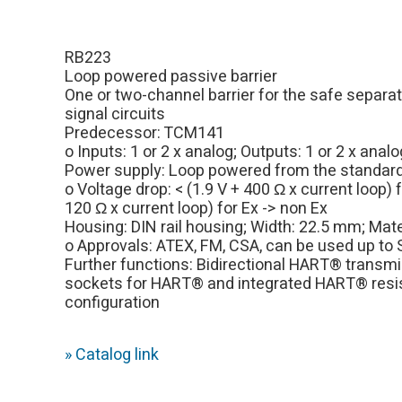
RB223
Loop powered passive barrier
One or two-channel barrier for the safe separ
signal circuits
Predecessor: TCM141
o Inputs: 1 or 2 x analog; Outputs: 1 or 2 x analo
Power supply: Loop powered from the standard
o Voltage drop: < (1.9 V + 400 Ω x current loop) f
120 Ω x current loop) for Ex -> non Ex
Housing: DIN rail housing; Width: 22.5 mm; Mater
o Approvals: ATEX, FM, CSA, can be used up to 
Further functions: Bidirectional HART® trans
sockets for HART® and integrated HART® resis
configuration
» Catalog link