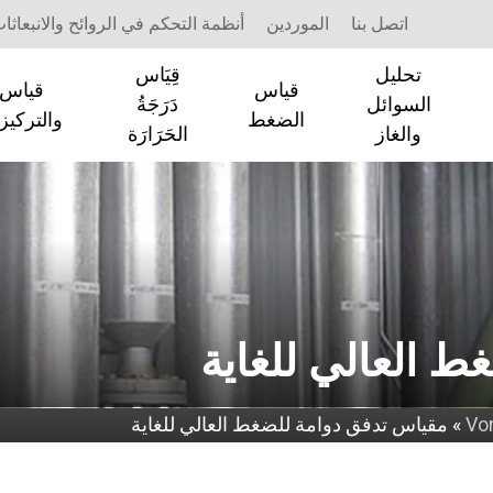
اتصل بنا
الموردين
أنظمة التحكم في الروائح والانبعاثا
تحليل
قِيَاس
قياس
قياس ا
السوائل
دَرَجَةُ
الضغط
والتركيز
والغاز
الحَرَارَة
 العالي للغاية
»
مقياس تدفق دوامة للضغط العالي للغاية