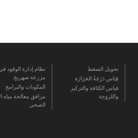
تحويل الضغط
نظام إدارة الوقود في
مزرعة صهريج
قِيَاس دَرَجَةُ الحَرَارَة
المكونات والبرامج
قياس الكثافة والتركيز
واللزوجة
مرافق معالجة مياه 
الصحي