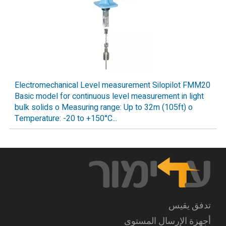
Electromechanical Level measurement Silopilot FMM20
Basic model for continuous level measurement in light
bulk solids o Measuring range: Up to 32m (105ft) o
Temperature: -20 to +150°C...
تدفق يقيس
أجهزة الإرسال المستوى