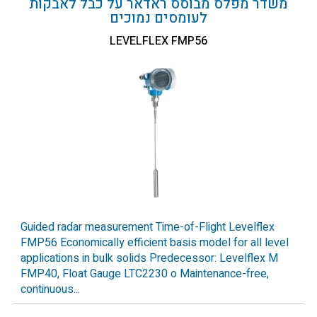
משדר מפלס מבוסס ראדאר על כבל לאבקות
לעומסים נמוכים
LEVELFLEX FMP56
Guided radar measurement Time-of-Flight Levelflex
FMP56 Economically efficient basis model for all level
applications in bulk solids Predecessor: Levelflex M
FMP40, Float Gauge LTC2230 o Maintenance-free,
continuous...