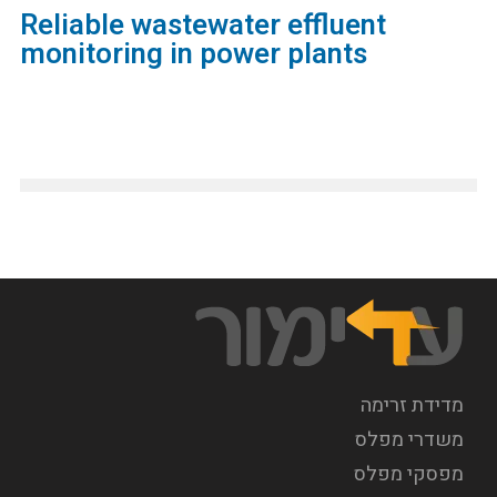
Reliable wastewater effluent
monitoring in power plants
מדידת זרימה
משדרי מפלס
מפסקי מפלס